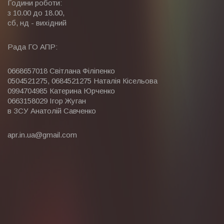
Години роботи:
з 10.00 до 18.00,
сб, нд - вихідний
Рада ГО АПР:
0668657018
Світлана Філіпенко
0504521275, 0684521275
Наталія Кісельова
0994704985
Катерина Юрченко
0663158029
Ігор Жуган
в ЗСУ Анатолій Савченко
apr.in.ua@gmail.com